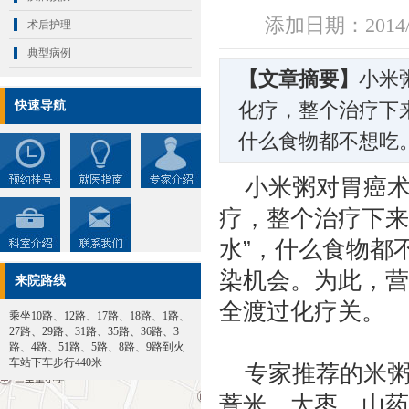
添加日期：2014/
术后护理
典型病例
【文章摘要】
小米
快速导航
化疗，整个治疗下
什么食物都不想吃。
小米粥对胃癌
疗，整个治疗下来
水”，什么食物都
染机会。为此，营
来院路线
全渡过化疗关。
乘坐10路、12路、17路、18路、1路、
27路、29路、31路、35路、36路、3
路、4路、51路、5路、8路、9路到火
车站下车步行440米
专家推荐的米
薏米、大枣、山药